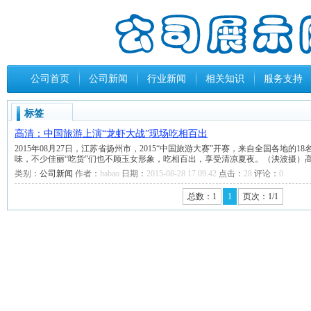
公司首页
公司新闻
行业新闻
相关知识
服务支持
标签
高清：中国旅游上演“龙虾大战”现场吃相百出
2015年08月27日，江苏省扬州市，2015“中国旅游大赛”开赛，来自全国各地的
味，不少佳丽“吃货”们也不顾玉女形象，吃相百出，享受清凉夏夜。（泱波摄）
类别：
公司新闻
作者：
habao
日期：
2015-08-28 17.09.42
点击：
28
评论：
0
总数：1
1
页次：1/1